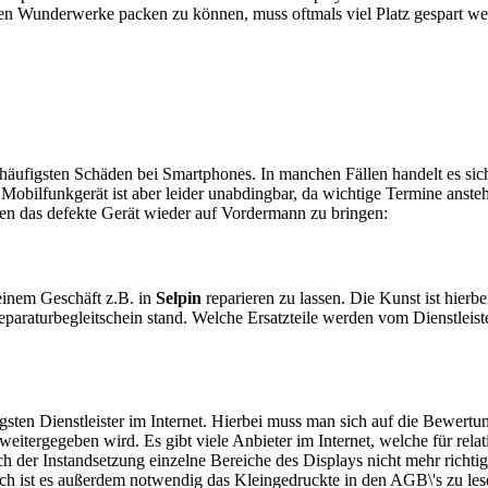
en Wunderwerke packen zu können, muss oftmals viel Platz gespart w
e häufigsten Schäden bei Smartphones. In manchen Fällen handelt es s
obilfunkgerät ist aber leider unabdingbar, da wichtige Termine anstehe
ten das defekte Gerät wieder auf Vordermann zu bringen:
n einem Geschäft z.B. in
Selpin
reparieren zu lassen. Die Kunst ist hierbe
araturbegleitschein stand. Welche Ersatzteile werden vom Dienstleist
sten Dienstleister im Internet. Hierbei muss man sich auf die Bewertu
itergegeben wird. Es gibt viele Anbieter im Internet, welche für relat
 der Instandsetzung einzelne Bereiche des Displays nicht mehr richtig
ch ist es außerdem notwendig das Kleingedruckte in den AGB\'s zu les