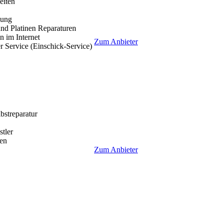
eiten
lung
nd Platinen Reparaturen
 im Internet
Zum Anbieter
r Service (Einschick-Service)
lbstreparatur
tler
en
Zum Anbieter