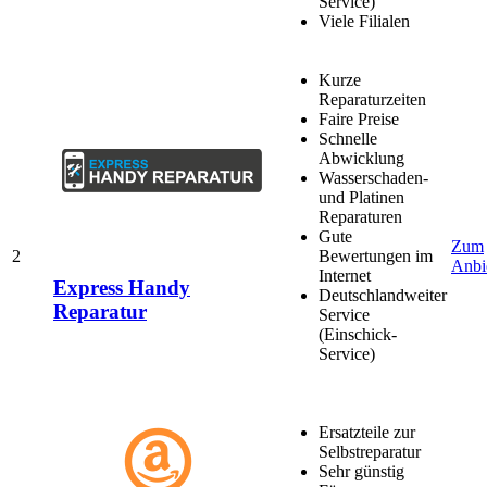
Service)
Viele Filialen
Kurze
Reparaturzeiten
Faire Preise
Schnelle
Abwicklung
Wasserschaden-
und Platinen
Reparaturen
Gute
Zum
2
Bewertungen im
Anbi
Internet
Express Handy
Deutschlandweiter
Reparatur
Service
(Einschick-
Service)
Ersatzteile zur
Selbstreparatur
Sehr günstig