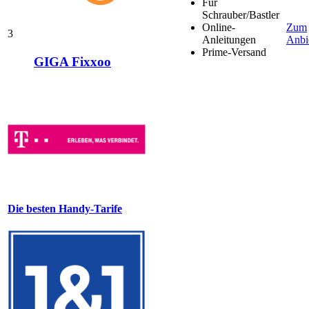
Für
Schrauber/Bastler
Online-
Zum
3
Anleitungen
Anbi
Prime-Versand
GIGA Fixxoo
Die besten Handy-Tarife