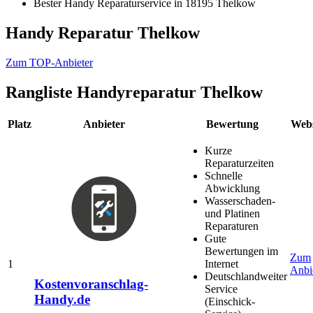
Bester Handy Reparaturservice in 18195 Thelkow
Handy Reparatur Thelkow
Zum TOP-Anbieter
Rangliste
Handyreparatur Thelkow
Platz
Anbieter
Bewertung
Webs
Kurze
Reparaturzeiten
Schnelle
Abwicklung
Wasserschaden-
und Platinen
Reparaturen
Gute
Bewertungen im
Zum
1
Internet
Anbi
Deutschlandweiter
Kostenvoranschlag-
Service
Handy.de
(Einschick-