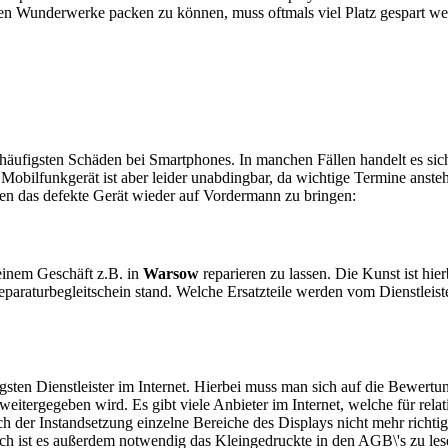
en Wunderwerke packen zu können, muss oftmals viel Platz gespart w
e häufigsten Schäden bei Smartphones. In manchen Fällen handelt es s
obilfunkgerät ist aber leider unabdingbar, da wichtige Termine anstehe
ten das defekte Gerät wieder auf Vordermann zu bringen:
n einem Geschäft z.B. in
Warsow
reparieren zu lassen. Die Kunst ist hier
araturbegleitschein stand. Welche Ersatzteile werden vom Dienstleist
sten Dienstleister im Internet. Hierbei muss man sich auf die Bewertu
itergegeben wird. Es gibt viele Anbieter im Internet, welche für relat
 der Instandsetzung einzelne Bereiche des Displays nicht mehr richtig
ch ist es außerdem notwendig das Kleingedruckte in den AGB\'s zu les