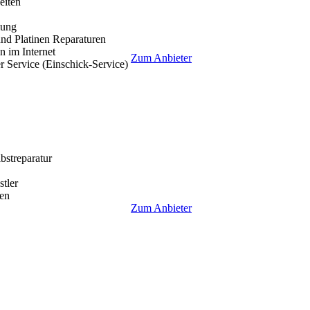
eiten
lung
nd Platinen Reparaturen
 im Internet
Zum Anbieter
r Service (Einschick-Service)
lbstreparatur
tler
en
Zum Anbieter