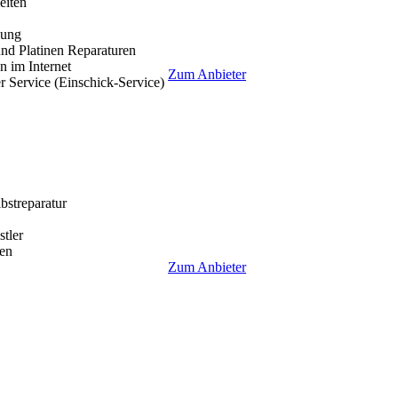
eiten
lung
nd Platinen Reparaturen
 im Internet
Zum Anbieter
r Service (Einschick-Service)
lbstreparatur
tler
en
Zum Anbieter