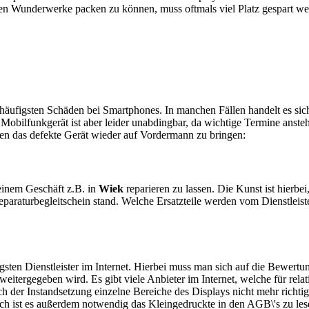
en Wunderwerke packen zu können, muss oftmals viel Platz gespart w
e häufigsten Schäden bei Smartphones. In manchen Fällen handelt es s
obilfunkgerät ist aber leider unabdingbar, da wichtige Termine anstehe
ten das defekte Gerät wieder auf Vordermann zu bringen:
n einem Geschäft z.B. in
Wiek
reparieren zu lassen. Die Kunst ist hierbei
araturbegleitschein stand. Welche Ersatzteile werden vom Dienstleist
sten Dienstleister im Internet. Hierbei muss man sich auf die Bewertu
itergegeben wird. Es gibt viele Anbieter im Internet, welche für relat
 der Instandsetzung einzelne Bereiche des Displays nicht mehr richtig
ch ist es außerdem notwendig das Kleingedruckte in den AGB\'s zu les