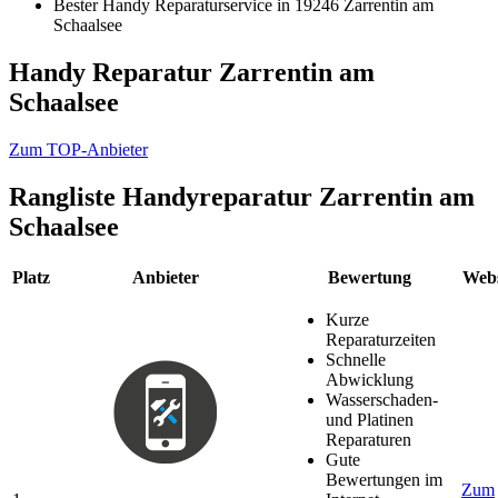
Bester Handy Reparaturservice in 19246 Zarrentin am
Schaalsee
Handy Reparatur Zarrentin am
Schaalsee
Zum TOP-Anbieter
Rangliste
Handyreparatur Zarrentin am
Schaalsee
Platz
Anbieter
Bewertung
Webs
Kurze
Reparaturzeiten
Schnelle
Abwicklung
Wasserschaden-
und Platinen
Reparaturen
Gute
Bewertungen im
Zum