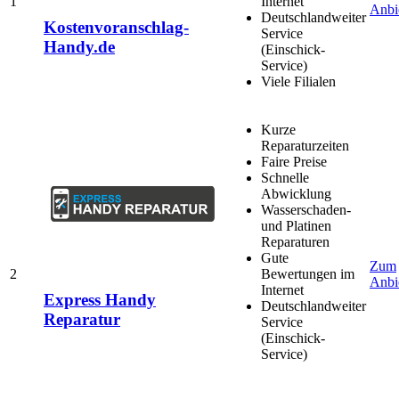
1
Internet
Anbi
Deutschlandweiter
Kostenvoranschlag-
Service
Handy.de
(Einschick-
Service)
Viele Filialen
Kurze
Reparaturzeiten
Faire Preise
Schnelle
Abwicklung
Wasserschaden-
und Platinen
Reparaturen
Gute
Zum
2
Bewertungen im
Anbi
Internet
Express Handy
Deutschlandweiter
Reparatur
Service
(Einschick-
Service)