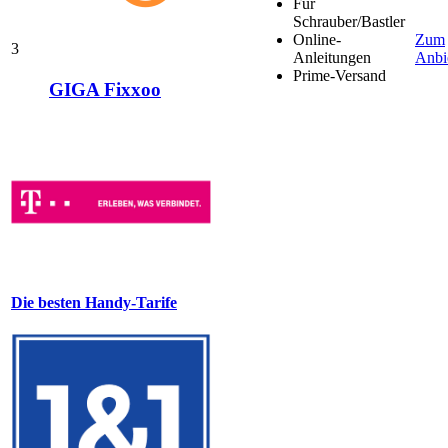
Für
Schrauber/Bastler
Online-
Zum
3
Anleitungen
Anbi
Prime-Versand
GIGA Fixxoo
Die besten Handy-Tarife