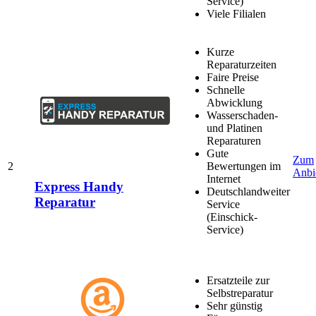
Service)
Viele Filialen
Kurze
Reparaturzeiten
Faire Preise
Schnelle
Abwicklung
Wasserschaden-
und Platinen
Reparaturen
Gute
Zum
2
Bewertungen im
Anbi
Internet
Express Handy
Deutschlandweiter
Reparatur
Service
(Einschick-
Service)
Ersatzteile zur
Selbstreparatur
Sehr günstig