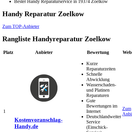
Bester Handy Reparaturservice in 19374 Zoelkow
Handy Reparatur Zoelkow
Zum TOP-Anbieter
Rangliste
Handyreparatur Zoelkow
Platz
Anbieter
Bewertung
Webs
Kurze
Reparaturzeiten
Schnelle
Abwicklung
Wasserschaden-
und Platinen
Reparaturen
Gute
Bewertungen im
Zum
1
Internet
Anbi
Deutschlandweiter
Kostenvoranschlag-
Service
Handy.de
(Einschick-