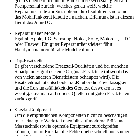
geht es eben einfach nicht. Eine seriöse Werkstatt greift auf
Fachpersonal zurück, welches genau weiß, welche
Reparaturschritte am Smartphone durchzuführen sind ohne
das Mobilfunkgerät kaputt zu machen. Erfahrung ist in diesem
Beruf das A und O.
Reparatur aller Modelle
Egal ob Apple, LG, Samsung, Nokia, Sony, Motorola, HTC
oder Huawei: Ein guter Reparaturdienstleister führt
Handyreparaturen für alle Modelle durch
Top-Ersatzteile
Es gibt verschiedene Ersatzteil-Qualitäten und bei manchen
Smartphones gibt es keine Original-Ersatzteile (obwohl das
von vielen anderen Dienstleistern behauptet wird). Die
Ersatzteilqualität entscheidet i.d.R. über die Zuverlässigkeit
und die Leistungsfähigkeit des Gerätes, deswegen ist es
wichtig, dass man auf seriöse Quellen mit guten Ersatzteilen
zurückgreift.
Spezial-Equipment
Um die empfindlichen Komponenten nicht zu beschädigen,
muss eine gute Werkstatt ebenfalls auf moderne Prüf- und
Messtechnik sowie optimale Equipment zurückgreifen
können, um im Ernstfall die Fehlerquelle schnell und sauber