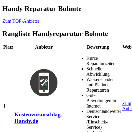
Handy Reparatur Bohmte
Zum TOP-Anbieter
Rangliste
Handyreparatur Bohmte
Platz
Anbieter
Bewertung
Webs
Kurze
Reparaturzeiten
Schnelle
Abwicklung
Wasserschaden-
und Platinen
Reparaturen
Gute
Bewertungen im
Zum
1
Internet
Anbi
Deutschlandweiter
Kostenvoranschlag-
Service
Handy.de
(Einschick-
Service)