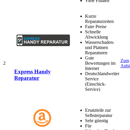
Viele Filialen
Kurze
Reparaturzeiten
Faire Preise
Schnelle
Abwicklung
Wasserschaden-
und Platinen
Reparaturen
Gute
Zum
2
Bewertungen im
Anbi
Internet
Express Handy
Deutschlandweiter
Reparatur
Service
(Einschick-
Service)
Ersatzteile zur
Selbstreparatur
Sehr günstig
Für