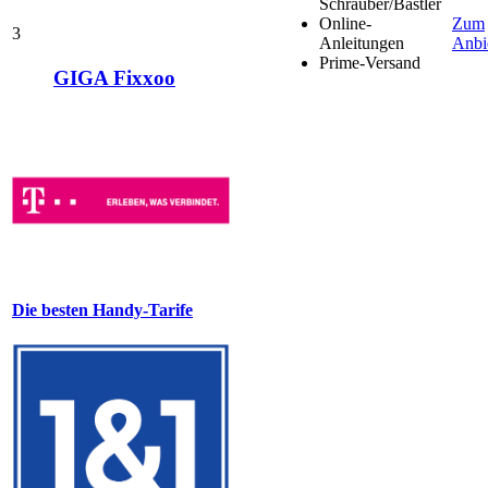
Schrauber/Bastler
Online-
Zum
3
Anleitungen
Anbi
Prime-Versand
GIGA Fixxoo
Die besten Handy-Tarife