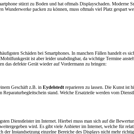
artphone stürzt zu Boden und hat oftmals Displayschaden. Moderne Sm
en Wunderwerke packen zu können, muss oftmals viel Platz gespart w
e häufigsten Schäden bei Smartphones. In manchen Fällen handelt es s
obilfunkgerät ist aber leider unabdingbar, da wichtige Termine anstehe
ten das defekte Gerät wieder auf Vordermann zu bringen:
n einem Geschäft z.B. in
Eydelstedt
reparieren zu lassen. Die Kunst ist h
 Reparaturbegleitschein stand. Welche Ersatzteile werden vom Dienstl
sten Dienstleister im Internet. Hierbei muss man sich auf die Bewertu
itergegeben wird. Es gibt viele Anbieter im Internet, welche für relat
 der Instandsetzung einzelne Bereiche des Displays nicht mehr richtig