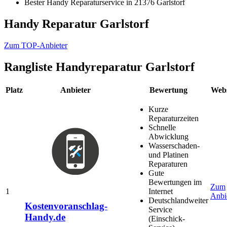
Bester Handy Reparaturservice in 21376 Garlstorf
Handy Reparatur Garlstorf
Zum TOP-Anbieter
Rangliste
Handyreparatur Garlstorf
Platz
Anbieter
Bewertung
Webs
Kurze
Reparaturzeiten
Schnelle
Abwicklung
Wasserschaden-
und Platinen
Reparaturen
Gute
Bewertungen im
Zum
1
Internet
Anbi
Deutschlandweiter
Kostenvoranschlag-
Service
Handy.de
(Einschick-