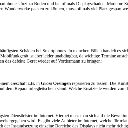
artphone stürzt zu Boden und hat oftmals Displayschaden. Moderne Sm
en Wunderwerke packen zu können, muss oftmals viel Platz gespart w
e häufigsten Schäden bei Smartphones. In manchen Fällen handelt es s
obilfunkgerät ist aber leider unabdingbar, da wichtige Termine anstehe
ten das defekte Gerät wieder auf Vordermann zu bringen:
n einem Geschäft z.B. in
Gross Oesingen
reparieren zu lassen. Die Kunst 
auf dem Reparaturbegleitschein stand. Welche Ersatzteile werden vom 
sten Dienstleister im Internet. Hierbei muss man sich auf die Bewertu
itergegeben wird. Es gibt viele Anbieter im Internet, welche für relat
 der Instandsetzung einzelne Bereiche des Displays nicht mehr richtig