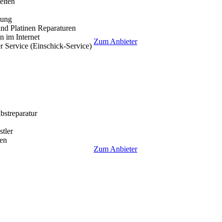
eiten
lung
nd Platinen Reparaturen
 im Internet
Zum Anbieter
r Service (Einschick-Service)
lbstreparatur
tler
en
Zum Anbieter