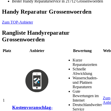
Bester Handy Reparaturservice in 21712 Grossenwoerden
Handy Reparatur Grossenwoerden
Zum TOP-Anbieter
Rangliste
Handyreparatur
Grossenwoerden
Platz
Anbieter
Bewertung
Webs
Kurze
Reparaturzeiten
Schnelle
Abwicklung
Wasserschaden-
und Platinen
Reparaturen
Gute
Bewertungen im
Zum
1
Internet
Anbi
Deutschlandweiter
Kostenvoranschlag-
Service