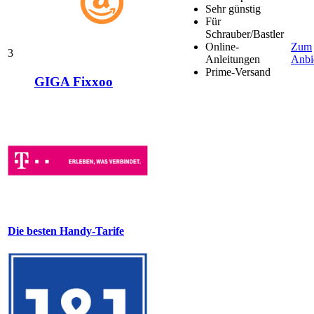
Sehr günstig
Für
Schrauber/Bastler
Online-
Zum
3
Anleitungen
Anbi
Prime-Versand
GIGA Fixxoo
Die besten Handy-Tarife