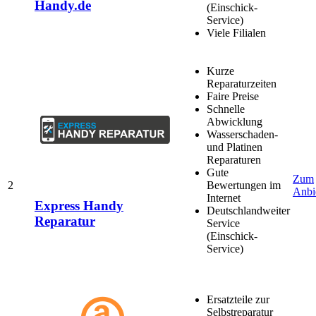
Handy.de
(Einschick-
Service)
Viele Filialen
Kurze
Reparaturzeiten
Faire Preise
Schnelle
Abwicklung
Wasserschaden-
und Platinen
Reparaturen
Gute
Zum
2
Bewertungen im
Anbi
Internet
Express Handy
Deutschlandweiter
Reparatur
Service
(Einschick-
Service)
Ersatzteile zur
Selbstreparatur