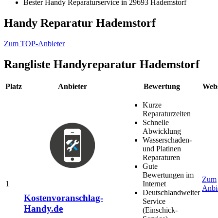
Bester Handy Reparaturservice in 29693 Hademstorf
Handy Reparatur Hademstorf
Zum TOP-Anbieter
Rangliste
Handyreparatur Hademstorf
Platz
Anbieter
Bewertung
Webs
Kurze
Reparaturzeiten
Schnelle
Abwicklung
Wasserschaden-
und Platinen
Reparaturen
Gute
Bewertungen im
Zum
1
Internet
Anbi
Deutschlandweiter
Kostenvoranschlag-
Service
Handy.de
(Einschick-