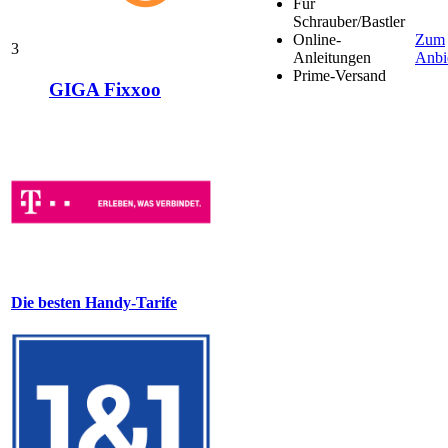
Für
Schrauber/Bastler
Online-
Zum
3
Anleitungen
Anbi
Prime-Versand
GIGA Fixxoo
Die besten Handy-Tarife