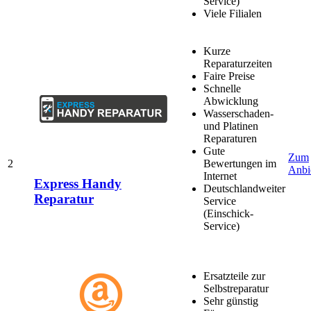
Service)
Viele Filialen
Kurze
Reparaturzeiten
Faire Preise
Schnelle
Abwicklung
Wasserschaden-
und Platinen
Reparaturen
Gute
Zum
2
Bewertungen im
Anbi
Internet
Express Handy
Deutschlandweiter
Reparatur
Service
(Einschick-
Service)
Ersatzteile zur
Selbstreparatur
Sehr günstig