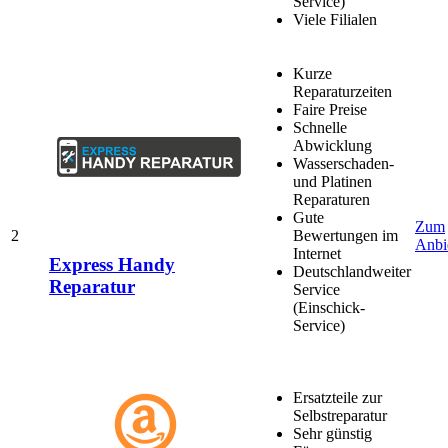
Service)
Viele Filialen
Kurze
Reparaturzeiten
Faire Preise
Schnelle
Abwicklung
Wasserschaden-
und Platinen
Reparaturen
Gute
Zum
2
Bewertungen im
Anbi
Internet
Express Handy
Deutschlandweiter
Reparatur
Service
(Einschick-
Service)
Ersatzteile zur
Selbstreparatur
Sehr günstig