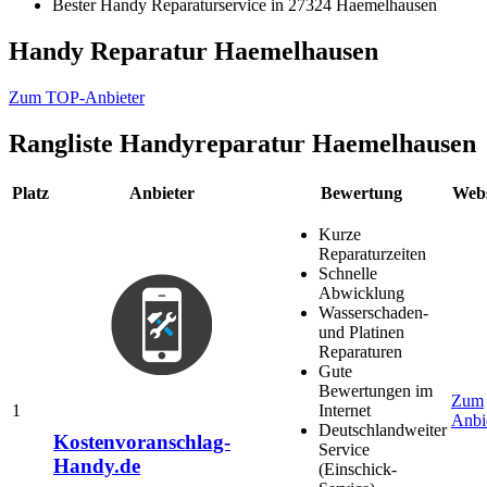
Bester Handy Reparaturservice in 27324 Haemelhausen
Handy Reparatur Haemelhausen
Zum TOP-Anbieter
Rangliste
Handyreparatur Haemelhausen
Platz
Anbieter
Bewertung
Webs
Kurze
Reparaturzeiten
Schnelle
Abwicklung
Wasserschaden-
und Platinen
Reparaturen
Gute
Bewertungen im
Zum
1
Internet
Anbi
Deutschlandweiter
Kostenvoranschlag-
Service
Handy.de
(Einschick-