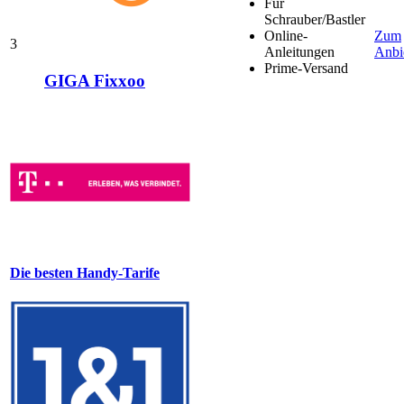
Für
Schrauber/Bastler
Online-
Zum
3
Anleitungen
Anbi
Prime-Versand
GIGA Fixxoo
Die besten Handy-Tarife