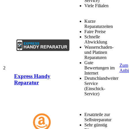
Service)
Viele Filialen
Kurze
Reparaturzeiten
Faire Preise
Schnelle
Abwicklung
Wasserschaden-
und Platinen
Reparaturen
Gute
Zum
2
Bewertungen im
Anbi
Internet
Express Handy
Deutschlandweiter
Reparatur
Service
(Einschick-
Service)
Ersatzteile zur
Selbstreparatur
Sehr günstig