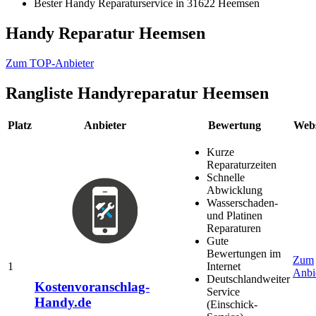
Bester Handy Reparaturservice in 31622 Heemsen
Handy Reparatur Heemsen
Zum TOP-Anbieter
Rangliste
Handyreparatur Heemsen
Platz
Anbieter
Bewertung
Webs
Kurze
Reparaturzeiten
Schnelle
Abwicklung
Wasserschaden-
und Platinen
Reparaturen
Gute
Bewertungen im
Zum
1
Internet
Anbi
Deutschlandweiter
Kostenvoranschlag-
Service
Handy.de
(Einschick-