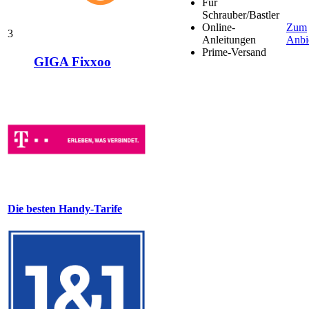
Für
Schrauber/Bastler
Online-
Zum
3
Anleitungen
Anbi
Prime-Versand
GIGA Fixxoo
Die besten Handy-Tarife