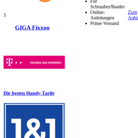
Für
Schrauber/Bastler
Online-
Zum
3
Anleitungen
Anbi
Prime-Versand
GIGA Fixxoo
Die besten Handy-Tarife