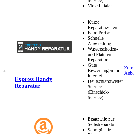
Service)
Viele Filialen
Kurze
Reparaturzeiten
Faire Preise
Schnelle
Abwicklung
Wasserschaden-
und Platinen
Reparaturen
Gute
Zum
2
Bewertungen im
Anbi
Internet
Express Handy
Deutschlandweiter
Reparatur
Service
(Einschick-
Service)
Ersatzteile zur
Selbstreparatur
Sehr günstig