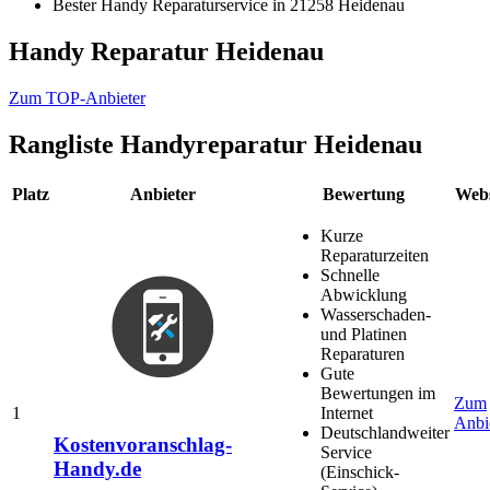
Bester Handy Reparaturservice in 21258 Heidenau
Handy Reparatur Heidenau
Zum TOP-Anbieter
Rangliste
Handyreparatur Heidenau
Platz
Anbieter
Bewertung
Webs
Kurze
Reparaturzeiten
Schnelle
Abwicklung
Wasserschaden-
und Platinen
Reparaturen
Gute
Bewertungen im
Zum
1
Internet
Anbi
Deutschlandweiter
Kostenvoranschlag-
Service
Handy.de
(Einschick-