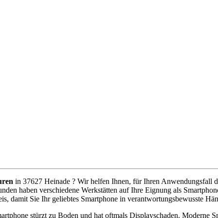
uren
in 37627 Heinade ? Wir helfen Ihnen, für Ihren Anwendungsfall den
unden haben verschiedene Werkstätten auf Ihre Eignung als Smartphone
is, damit Sie Ihr geliebtes Smartphone in verantwortungsbewusste Hä
artphone stürzt zu Boden und hat oftmals Displayschaden. Moderne Sm