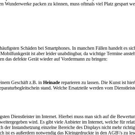
en Wunderwerke packen zu können, muss oftmals viel Platz gespart w
e häufigsten Schäden bei Smartphones. In manchen Fällen handelt es s
obilfunkgerät ist aber leider unabdingbar, da wichtige Termine anstehe
ten das defekte Gerät wieder auf Vordermann zu bringen:
n einem Geschäft z.B. in
Heinade
reparieren zu lassen. Die Kunst ist hier
araturbegleitschein stand. Welche Ersatzteile werden vom Dienstleist
sten Dienstleister im Internet. Hierbei muss man sich auf die Bewertu
itergegeben wird. Es gibt viele Anbieter im Internet, welche für relat
 der Instandsetzung einzelne Bereiche des Displays nicht mehr richtig
ch ist es außerdem notwendig das Kleingedruckte in den AGB\'s zu les