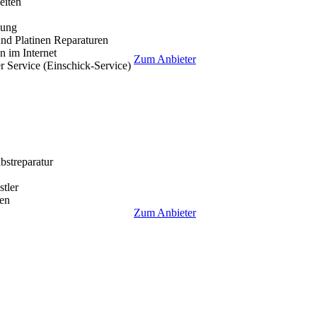
eiten
lung
nd Platinen Reparaturen
 im Internet
Zum Anbieter
r Service (Einschick-Service)
lbstreparatur
tler
en
Zum Anbieter