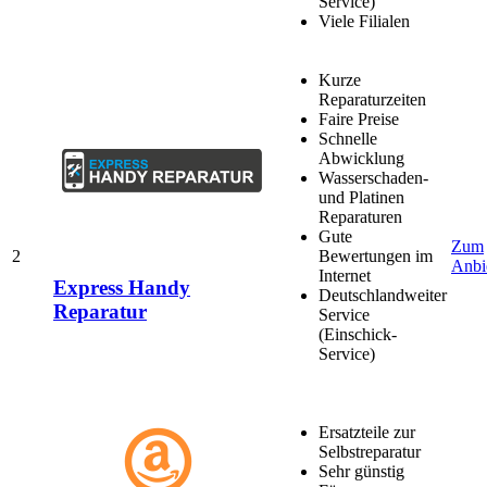
Service)
Viele Filialen
Kurze
Reparaturzeiten
Faire Preise
Schnelle
Abwicklung
Wasserschaden-
und Platinen
Reparaturen
Gute
Zum
2
Bewertungen im
Anbi
Internet
Express Handy
Deutschlandweiter
Reparatur
Service
(Einschick-
Service)
Ersatzteile zur
Selbstreparatur
Sehr günstig