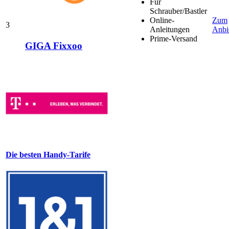
Für
Schrauber/Bastler
Online-
Zum
3
Anleitungen
Anbi
Prime-Versand
GIGA Fixxoo
Die besten Handy-Tarife