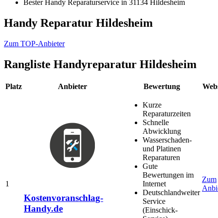
Bester Handy Reparaturservice in 31134 Hildesheim
Handy Reparatur Hildesheim
Zum TOP-Anbieter
Rangliste
Handyreparatur Hildesheim
Platz
Anbieter
Bewertung
Webs
Kurze
Reparaturzeiten
Schnelle
Abwicklung
Wasserschaden-
und Platinen
Reparaturen
Gute
Bewertungen im
Zum
1
Internet
Anbi
Deutschlandweiter
Kostenvoranschlag-
Service
Handy.de
(Einschick-