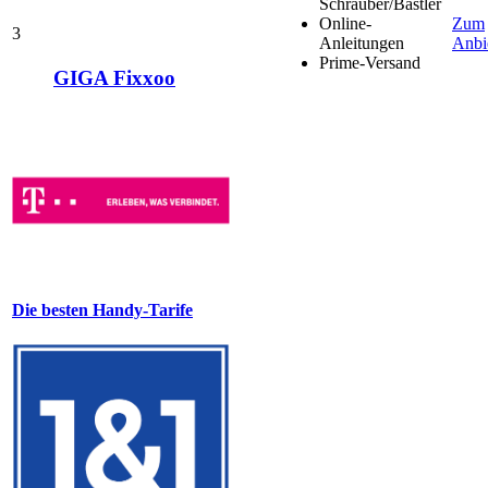
Schrauber/Bastler
Online-
Zum
3
Anleitungen
Anbi
Prime-Versand
GIGA Fixxoo
Die besten Handy-Tarife