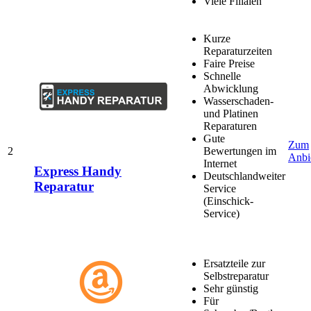
Viele Filialen
Kurze
Reparaturzeiten
Faire Preise
Schnelle
Abwicklung
Wasserschaden-
und Platinen
Reparaturen
Gute
Zum
2
Bewertungen im
Anbi
Internet
Express Handy
Deutschlandweiter
Reparatur
Service
(Einschick-
Service)
Ersatzteile zur
Selbstreparatur
Sehr günstig
Für