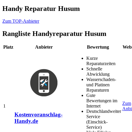
Handy Reparatur Husum
Zum TOP-Anbieter
Rangliste
Handyreparatur Husum
Platz
Anbieter
Bewertung
Webs
Kurze
Reparaturzeiten
Schnelle
Abwicklung
Wasserschaden-
und Platinen
Reparaturen
Gute
Bewertungen im
Zum
1
Internet
Anbi
Deutschlandweiter
Kostenvoranschlag-
Service
Handy.de
(Einschick-
Service)