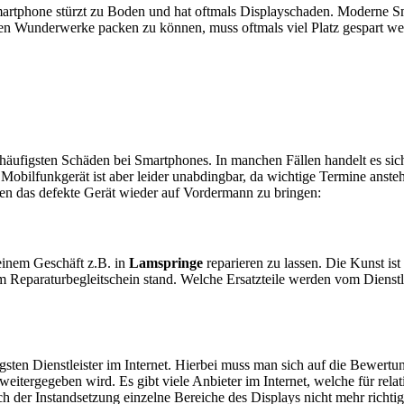
artphone stürzt zu Boden und hat oftmals Displayschaden. Moderne Sm
en Wunderwerke packen zu können, muss oftmals viel Platz gespart w
e häufigsten Schäden bei Smartphones. In manchen Fällen handelt es s
obilfunkgerät ist aber leider unabdingbar, da wichtige Termine anstehe
ten das defekte Gerät wieder auf Vordermann zu bringen:
n einem Geschäft z.B. in
Lamspringe
reparieren zu lassen. Die Kunst ist
 Reparaturbegleitschein stand. Welche Ersatzteile werden vom Dienstl
sten Dienstleister im Internet. Hierbei muss man sich auf die Bewertu
itergegeben wird. Es gibt viele Anbieter im Internet, welche für relat
 der Instandsetzung einzelne Bereiche des Displays nicht mehr richtig