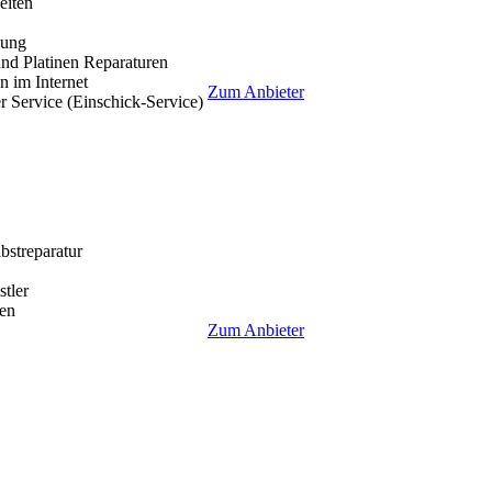
eiten
lung
nd Platinen Reparaturen
 im Internet
Zum Anbieter
r Service (Einschick-Service)
lbstreparatur
tler
en
Zum Anbieter