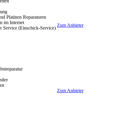
eiten
lung
nd Platinen Reparaturen
 im Internet
Zum Anbieter
r Service (Einschick-Service)
lbstreparatur
tler
en
Zum Anbieter