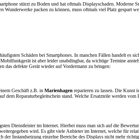
artphone stürzt zu Boden und hat oftmals Displayschaden. Moderne Sm
en Wunderwerke packen zu können, muss oftmals viel Platz gespart w
e häufigsten Schäden bei Smartphones. In manchen Fällen handelt es s
obilfunkgerät ist aber leider unabdingbar, da wichtige Termine anstehe
ten das defekte Gerät wieder auf Vordermann zu bringen:
n einem Geschäft z.B. in
Marienhagen
reparieren zu lassen. Die Kunst is
auf dem Reparaturbegleitschein stand. Welche Ersatzteile werden vom 
sten Dienstleister im Internet. Hierbei muss man sich auf die Bewertu
itergegeben wird. Es gibt viele Anbieter im Internet, welche für relat
 der Instandsetzung einzelne Bereiche des Displays nicht mehr richtig