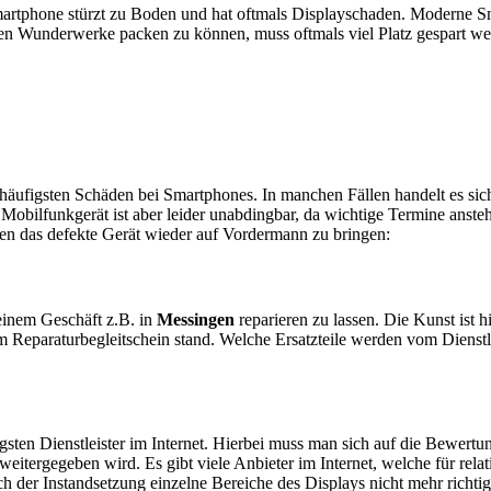
artphone stürzt zu Boden und hat oftmals Displayschaden. Moderne Sm
en Wunderwerke packen zu können, muss oftmals viel Platz gespart w
e häufigsten Schäden bei Smartphones. In manchen Fällen handelt es s
obilfunkgerät ist aber leider unabdingbar, da wichtige Termine anstehe
ten das defekte Gerät wieder auf Vordermann zu bringen:
n einem Geschäft z.B. in
Messingen
reparieren zu lassen. Die Kunst ist h
 Reparaturbegleitschein stand. Welche Ersatzteile werden vom Dienstl
sten Dienstleister im Internet. Hierbei muss man sich auf die Bewertu
itergegeben wird. Es gibt viele Anbieter im Internet, welche für relat
 der Instandsetzung einzelne Bereiche des Displays nicht mehr richtig