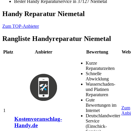
Bester Handy Reparaturservice in 37127 Niemetal
Handy Reparatur Niemetal
Zum TOP-Anbieter
Rangliste
Handyreparatur Niemetal
Platz
Anbieter
Bewertung
Webs
Kurze
Reparaturzeiten
Schnelle
Abwicklung
Wasserschaden-
und Platinen
Reparaturen
Gute
Bewertungen im
Zum
1
Internet
Anbi
Deutschlandweiter
Kostenvoranschlag-
Service
Handy.de
(Einschick-