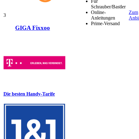
Für
Schrauber/Bastler
Online-
Zum
3
Anleitungen
Anbi
Prime-Versand
GIGA Fixxoo
Die besten Handy-Tarife