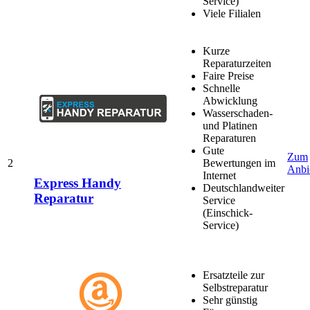
Service)
Viele Filialen
Kurze
Reparaturzeiten
Faire Preise
Schnelle
Abwicklung
Wasserschaden-
und Platinen
Reparaturen
Gute
Zum
2
Bewertungen im
Anbi
Internet
Express Handy
Deutschlandweiter
Reparatur
Service
(Einschick-
Service)
Ersatzteile zur
Selbstreparatur
Sehr günstig