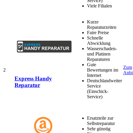
Service)
Viele Filialen
Kurze
Reparaturzeiten
Faire Preise
Schnelle
Abwicklung
Wasserschaden-
und Platinen
Reparaturen
Gute
Zum
2
Bewertungen im
Anbi
Internet
Express Handy
Deutschlandweiter
Reparatur
Service
(Einschick-
Service)
Ersatzteile zur
Selbstreparatur
Sehr günstig