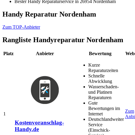
Bester Handy Reparaturservice in 26954 Nordenham
Handy Reparatur Nordenham
Zum TOP-Anbieter
Rangliste
Handyreparatur Nordenham
Platz
Anbieter
Bewertung
Webs
Kurze
Reparaturzeiten
Schnelle
Abwicklung
Wasserschaden-
und Platinen
Reparaturen
Gute
Bewertungen im
Zum
1
Internet
Anbi
Deutschlandweiter
Kostenvoranschlag-
Service
Handy.de
(Einschick-