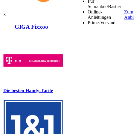
Für
Schrauber/Bastler
Online-
Zum
3
Anleitungen
Anbi
Prime-Versand
GIGA Fixxoo
Die besten Handy-Tarife