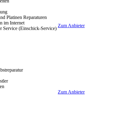
eiten
lung
nd Platinen Reparaturen
 im Internet
Zum Anbieter
r Service (Einschick-Service)
lbstreparatur
tler
en
Zum Anbieter