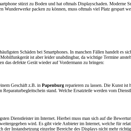
artphone stürzt zu Boden und hat oftmals Displayschaden. Moderne Sm
en Wunderwerke packen zu können, muss oftmals viel Platz gespart w
e häufigsten Schäden bei Smartphones. In manchen Fällen handelt es s
obilfunkgerät ist aber leider unabdingbar, da wichtige Termine anstehe
ten das defekte Gerät wieder auf Vordermann zu bringen:
n einem Geschäft z.B. in
Papenburg
reparieren zu lassen. Die Kunst ist 
 Reparaturbegleitschein stand. Welche Ersatzteile werden vom Dienstl
sten Dienstleister im Internet. Hierbei muss man sich auf die Bewertu
itergegeben wird. Es gibt viele Anbieter im Internet, welche für relat
 der Instandsetzung einzelne Bereiche des Displays nicht mehr richtig