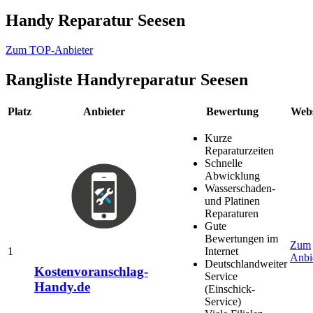
Handy Reparatur Seesen
Zum TOP-Anbieter
Rangliste
Handyreparatur Seesen
Platz
Anbieter
Bewertung
Webs
Kurze
Reparaturzeiten
Schnelle
Abwicklung
Wasserschaden-
und Platinen
Reparaturen
Gute
Bewertungen im
Zum
1
Internet
Anbi
Deutschlandweiter
Kostenvoranschlag-
Service
Handy.de
(Einschick-
Service)