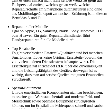
geht es eben einfach nicht. Eine seriöse Werkstatt greift auf
Fachpersonal zurück, welches genau weiß, welche
Reparaturschritte am Smartphone durchzuführen sind ohne
das Mobilfunkgerät kaputt zu machen. Erfahrung ist in diesem
Beruf das A und O.
Reparatur aller Modelle
Egal ob Apple, LG, Samsung, Nokia, Sony, Motorola, HTC
oder Huawei: Ein guter Reparaturdienstleister führt
Handyreparaturen für alle Modelle durch
Top-Ersatzteile
Es gibt verschiedene Ersatzteil-Qualitäten und bei manchen
Smartphones gibt es keine Original-Ersatzteile (obwohl das
von vielen anderen Dienstleistern behauptet wird). Die
Ersatzteilqualität entscheidet i.d.R. über die Zuverlässigkeit
und die Leistungsfähigkeit des Gerätes, deswegen ist es
wichtig, dass man auf seriöse Quellen mit guten Ersatzteilen
zurückgreift.
Spezial-Equipment
Um die empfindlichen Komponenten nicht zu beschädigen,
muss eine gute Werkstatt ebenfalls auf moderne Prüf- und
Messtechnik sowie optimale Equipment zurückgreifen
können, um im Ernstfall die Fehlerquelle schnell und sauber