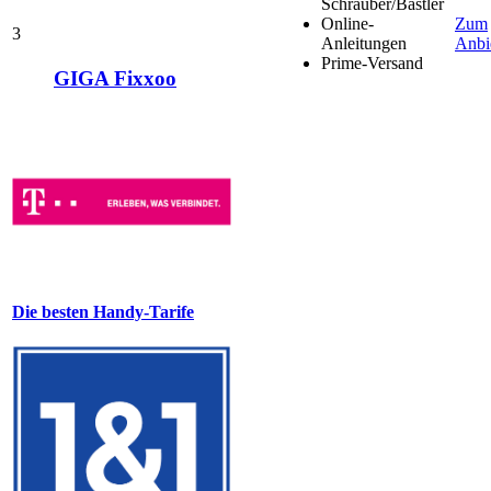
Schrauber/Bastler
Online-
Zum
3
Anleitungen
Anbi
Prime-Versand
GIGA Fixxoo
Die besten Handy-Tarife