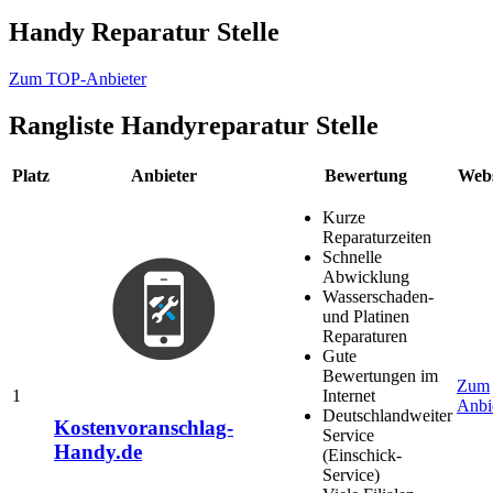
Handy Reparatur Stelle
Zum TOP-Anbieter
Rangliste
Handyreparatur Stelle
Platz
Anbieter
Bewertung
Webs
Kurze
Reparaturzeiten
Schnelle
Abwicklung
Wasserschaden-
und Platinen
Reparaturen
Gute
Bewertungen im
Zum
1
Internet
Anbi
Deutschlandweiter
Kostenvoranschlag-
Service
Handy.de
(Einschick-
Service)