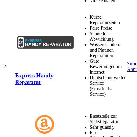
Viele Filialen
Kurze
Reparaturzeiten
Faire Preise
Schnelle
Abwicklung
Wasserschaden-
und Platinen
Reparaturen
Gute
Zum
2
Bewertungen im
Anbi
Internet
Express Handy
Deutschlandweiter
Reparatur
Service
(Einschick-
Service)
Ersatzteile zur
Selbstreparatur
Sehr günstig
Für