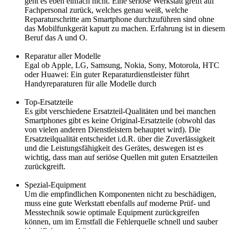
geht es eben einfach nicht. Eine seriöse Werkstatt greift auf
Fachpersonal zurück, welches genau weiß, welche
Reparaturschritte am Smartphone durchzuführen sind ohne
das Mobilfunkgerät kaputt zu machen. Erfahrung ist in diesem
Beruf das A und O.
Reparatur aller Modelle
Egal ob Apple, LG, Samsung, Nokia, Sony, Motorola, HTC
oder Huawei: Ein guter Reparaturdienstleister führt
Handyreparaturen für alle Modelle durch
Top-Ersatzteile
Es gibt verschiedene Ersatzteil-Qualitäten und bei manchen
Smartphones gibt es keine Original-Ersatzteile (obwohl das
von vielen anderen Dienstleistern behauptet wird). Die
Ersatzteilqualität entscheidet i.d.R. über die Zuverlässigkeit
und die Leistungsfähigkeit des Gerätes, deswegen ist es
wichtig, dass man auf seriöse Quellen mit guten Ersatzteilen
zurückgreift.
Spezial-Equipment
Um die empfindlichen Komponenten nicht zu beschädigen,
muss eine gute Werkstatt ebenfalls auf moderne Prüf- und
Messtechnik sowie optimale Equipment zurückgreifen
können, um im Ernstfall die Fehlerquelle schnell und sauber