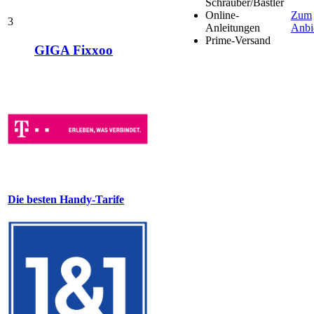
Schrauber/Bastler
Online-
Zum
3
Anleitungen
Anbi
Prime-Versand
GIGA Fixxoo
Die besten Handy-Tarife