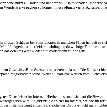
artphone stürzt zu Boden und hat oftmals Displayschaden. Moderne Sm
en Wunderwerke packen zu können, muss oftmals viel Platz gespart w
e häufigsten Schäden bei Smartphones. In manchen Fällen handelt es s
obilfunkgerät ist aber leider unabdingbar, da wichtige Termine anstehe
ten das defekte Gerät wieder auf Vordermann zu bringen:
n einem Geschäft z.B. in
Suestedt
reparieren zu lassen. Die Kunst ist hier
araturbegleitschein stand. Welche Ersatzteile werden vom Dienstleist
sten Dienstleister im Internet. Hierbei muss man sich auf die Bewertu
itergegeben wird. Es gibt viele Anbieter im Internet, welche für relat
 der Instandsetzung einzelne Bereiche des Displays nicht mehr richtig