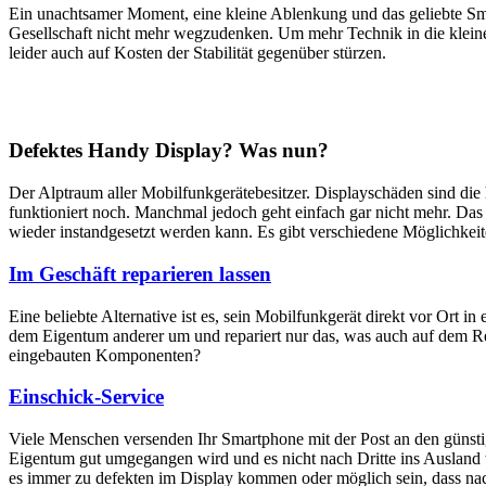
Ein unachtsamer Moment, eine kleine Ablenkung und das geliebte Sm
Gesellschaft nicht mehr wegzudenken. Um mehr Technik in die klein
leider auch auf Kosten der Stabilität gegenüber stürzen.
Defektes Handy Display? Was nun?
Der Alptraum aller Mobilfunkgerätebesitzer. Displayschäden sind di
funktioniert noch. Manchmal jedoch geht einfach gar nicht mehr. Das M
wieder instandgesetzt werden kann. Es gibt verschiedene Möglichkei
Im Geschäft reparieren lassen
Eine beliebte Alternative ist es, sein Mobilfunkgerät direkt vor Ort i
dem Eigentum anderer um und repariert nur das, was auch auf dem Rep
eingebauten Komponenten?
Einschick-Service
Viele Menschen versenden Ihr Smartphone mit der Post an den günstig
Eigentum gut umgegangen wird und es nicht nach Dritte ins Ausland we
es immer zu defekten im Display kommen oder möglich sein, dass nach