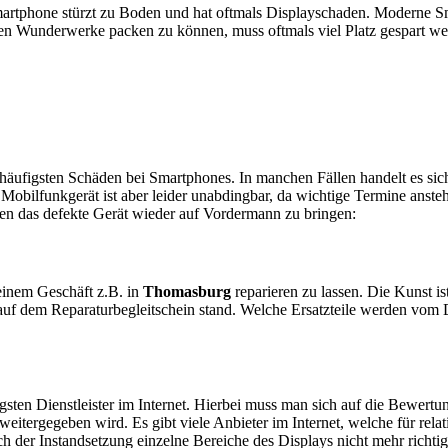
artphone stürzt zu Boden und hat oftmals Displayschaden. Moderne Sm
en Wunderwerke packen zu können, muss oftmals viel Platz gespart w
e häufigsten Schäden bei Smartphones. In manchen Fällen handelt es s
obilfunkgerät ist aber leider unabdingbar, da wichtige Termine anstehe
ten das defekte Gerät wieder auf Vordermann zu bringen:
n einem Geschäft z.B. in
Thomasburg
reparieren zu lassen. Die Kunst is
auf dem Reparaturbegleitschein stand. Welche Ersatzteile werden vom 
sten Dienstleister im Internet. Hierbei muss man sich auf die Bewertu
itergegeben wird. Es gibt viele Anbieter im Internet, welche für relat
 der Instandsetzung einzelne Bereiche des Displays nicht mehr richtig