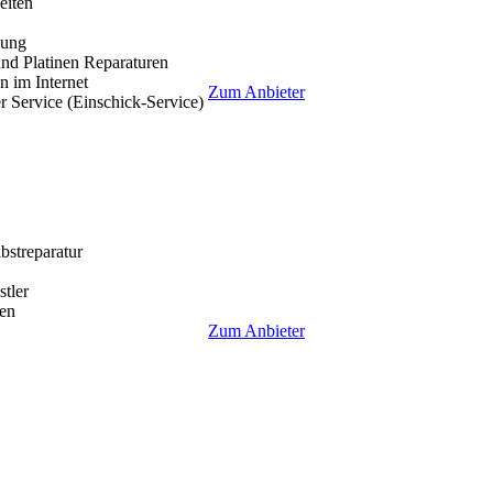
eiten
lung
nd Platinen Reparaturen
 im Internet
Zum Anbieter
r Service (Einschick-Service)
lbstreparatur
tler
en
Zum Anbieter