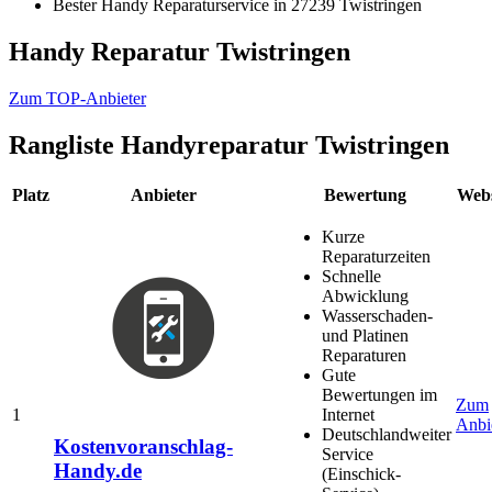
Bester Handy Reparaturservice in 27239 Twistringen
Handy Reparatur Twistringen
Zum TOP-Anbieter
Rangliste
Handyreparatur Twistringen
Platz
Anbieter
Bewertung
Webs
Kurze
Reparaturzeiten
Schnelle
Abwicklung
Wasserschaden-
und Platinen
Reparaturen
Gute
Bewertungen im
Zum
1
Internet
Anbi
Deutschlandweiter
Kostenvoranschlag-
Service
Handy.de
(Einschick-