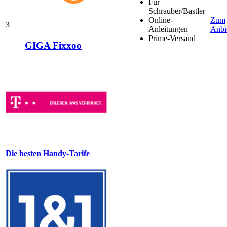
Für
Schrauber/Bastler
Online-
Zum
3
Anleitungen
Anbi
Prime-Versand
GIGA Fixxoo
Die besten Handy-Tarife