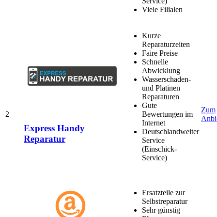
Service)
Viele Filialen
Kurze
Reparaturzeiten
Faire Preise
Schnelle
Abwicklung
Wasserschaden-
und Platinen
Reparaturen
Gute
Zum
2
Bewertungen im
Anbi
Internet
Express Handy
Deutschlandweiter
Reparatur
Service
(Einschick-
Service)
Ersatzteile zur
Selbstreparatur
Sehr günstig