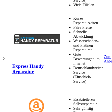
Service)
Viele Filialen
Kurze
Reparaturzeiten
Faire Preise
Schnelle
Abwicklung
Wasserschaden-
und Platinen
Reparaturen
Gute
Zum
2
Bewertungen im
Anbi
Internet
Express Handy
Deutschlandweiter
Reparatur
Service
(Einschick-
Service)
Ersatzteile zur
Selbstreparatur
Sehr günstig