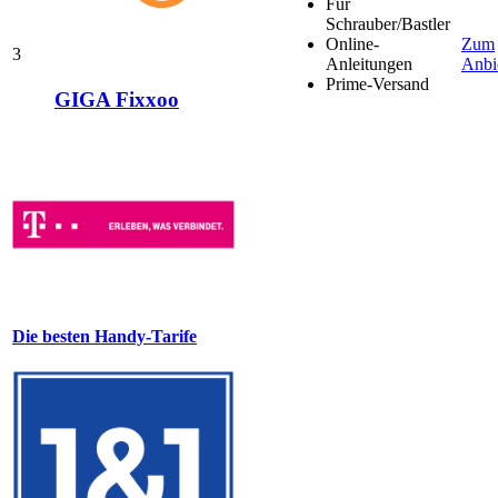
Für
Schrauber/Bastler
Online-
Zum
3
Anleitungen
Anbi
Prime-Versand
GIGA Fixxoo
Die besten Handy-Tarife