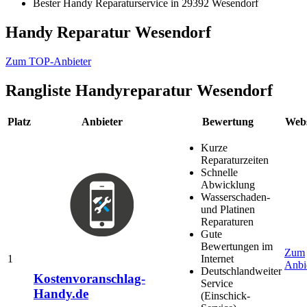
Bester Handy Reparaturservice in 29392 Wesendorf
Handy Reparatur Wesendorf
Zum TOP-Anbieter
Rangliste
Handyreparatur Wesendorf
Platz
Anbieter
Bewertung
Webs
Kurze
Reparaturzeiten
Schnelle
Abwicklung
Wasserschaden-
und Platinen
Reparaturen
Gute
Bewertungen im
Zum
1
Internet
Anbi
Deutschlandweiter
Kostenvoranschlag-
Service
Handy.de
(Einschick-