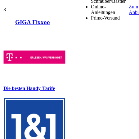
Schrauber/Bastler
Online-
Zum
3
Anleitungen
Anbi
Prime-Versand
GIGA Fixxoo
Die besten Handy-Tarife