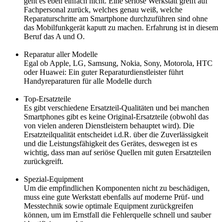
geht es eben einfach nicht. Eine seriöse Werkstatt greift auf
Fachpersonal zurück, welches genau weiß, welche
Reparaturschritte am Smartphone durchzuführen sind ohne
das Mobilfunkgerät kaputt zu machen. Erfahrung ist in diesem
Beruf das A und O.
Reparatur aller Modelle
Egal ob Apple, LG, Samsung, Nokia, Sony, Motorola, HTC
oder Huawei: Ein guter Reparaturdienstleister führt
Handyreparaturen für alle Modelle durch
Top-Ersatzteile
Es gibt verschiedene Ersatzteil-Qualitäten und bei manchen
Smartphones gibt es keine Original-Ersatzteile (obwohl das
von vielen anderen Dienstleistern behauptet wird). Die
Ersatzteilqualität entscheidet i.d.R. über die Zuverlässigkeit
und die Leistungsfähigkeit des Gerätes, deswegen ist es
wichtig, dass man auf seriöse Quellen mit guten Ersatzteilen
zurückgreift.
Spezial-Equipment
Um die empfindlichen Komponenten nicht zu beschädigen,
muss eine gute Werkstatt ebenfalls auf moderne Prüf- und
Messtechnik sowie optimale Equipment zurückgreifen
können, um im Ernstfall die Fehlerquelle schnell und sauber