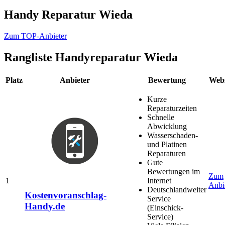
Handy Reparatur Wieda
Zum TOP-Anbieter
Rangliste
Handyreparatur Wieda
Platz
Anbieter
Bewertung
Webs
Kurze
Reparaturzeiten
Schnelle
Abwicklung
Wasserschaden-
und Platinen
Reparaturen
Gute
Bewertungen im
Zum
1
Internet
Anbi
Deutschlandweiter
Kostenvoranschlag-
Service
Handy.de
(Einschick-
Service)