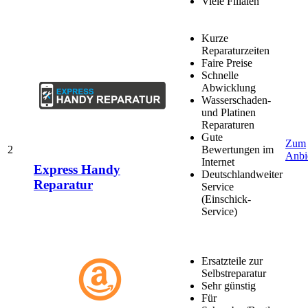
Viele Filialen
Kurze
Reparaturzeiten
Faire Preise
Schnelle
Abwicklung
Wasserschaden-
und Platinen
Reparaturen
Gute
Zum
2
Bewertungen im
Anbi
Internet
Express Handy
Deutschlandweiter
Reparatur
Service
(Einschick-
Service)
Ersatzteile zur
Selbstreparatur
Sehr günstig
Für