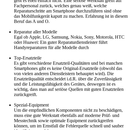
geht es eben einfach nicht. Eine seriöse Werkstatt greift auf
Fachpersonal zurück, welches genau weiß, welche
Reparaturschritte am Smartphone durchzuführen sind ohne
das Mobilfunkgerät kaputt zu machen. Erfahrung ist in diesem
Beruf das A und O.
Reparatur aller Modelle
Egal ob Apple, LG, Samsung, Nokia, Sony, Motorola, HTC
oder Huawei: Ein guter Reparaturdienstleister führt
Handyreparaturen für alle Modelle durch
Top-Ersatzteile
Es gibt verschiedene Ersatzteil-Qualitäten und bei manchen
Smartphones gibt es keine Original-Ersatzteile (obwohl das
von vielen anderen Dienstleistern behauptet wird). Die
Ersatzteilqualität entscheidet i.d.R. über die Zuverlässigkeit
und die Leistungsfähigkeit des Gerätes, deswegen ist es
wichtig, dass man auf seriöse Quellen mit guten Ersatzteilen
zurückgreift.
Spezial-Equipment
Um die empfindlichen Komponenten nicht zu beschädigen,
muss eine gute Werkstatt ebenfalls auf moderne Prüf- und
Messtechnik sowie optimale Equipment zurückgreifen
können, um im Ernstfall die Fehlerquelle schnell und sauber