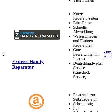
Viele Filialen
Kurze
Reparaturzeiten
Faire Preise
Schnelle
Abwicklung
Wasserschaden-
und Platinen
Reparaturen
Gute
Zum
2
Bewertungen im
Anbi
Internet
Express Handy
Deutschlandweiter
Reparatur
Service
(Einschick-
Service)
Ersatzteile zur
Selbstreparatur
Sehr günstig
Für