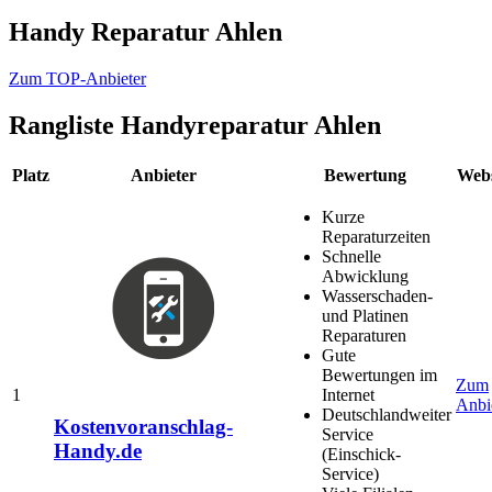
Handy Reparatur Ahlen
Zum TOP-Anbieter
Rangliste
Handyreparatur Ahlen
Platz
Anbieter
Bewertung
Webs
Kurze
Reparaturzeiten
Schnelle
Abwicklung
Wasserschaden-
und Platinen
Reparaturen
Gute
Bewertungen im
Zum
1
Internet
Anbi
Deutschlandweiter
Kostenvoranschlag-
Service
Handy.de
(Einschick-
Service)