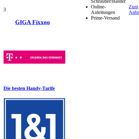
Schrauber/Bastler
Online-
Zum
3
Anleitungen
Anbi
Prime-Versand
GIGA Fixxoo
Die besten Handy-Tarife