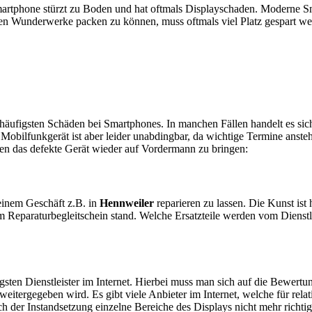
artphone stürzt zu Boden und hat oftmals Displayschaden. Moderne Sm
en Wunderwerke packen zu können, muss oftmals viel Platz gespart w
e häufigsten Schäden bei Smartphones. In manchen Fällen handelt es s
obilfunkgerät ist aber leider unabdingbar, da wichtige Termine anstehe
ten das defekte Gerät wieder auf Vordermann zu bringen:
n einem Geschäft z.B. in
Hennweiler
reparieren zu lassen. Die Kunst ist 
 Reparaturbegleitschein stand. Welche Ersatzteile werden vom Dienstl
sten Dienstleister im Internet. Hierbei muss man sich auf die Bewertu
itergegeben wird. Es gibt viele Anbieter im Internet, welche für relat
 der Instandsetzung einzelne Bereiche des Displays nicht mehr richtig