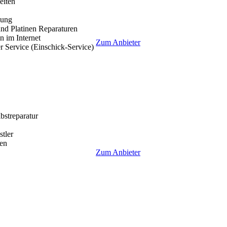
eiten
lung
nd Platinen Reparaturen
 im Internet
Zum Anbieter
r Service (Einschick-Service)
lbstreparatur
tler
en
Zum Anbieter