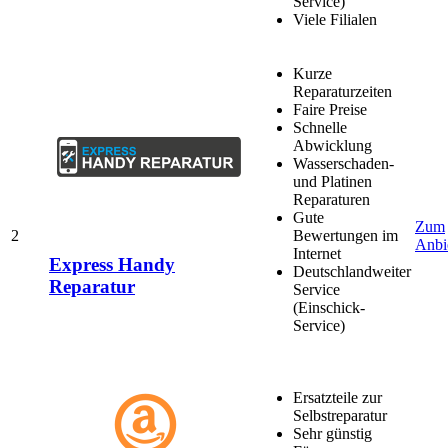
Service)
Viele Filialen
Kurze
Reparaturzeiten
Faire Preise
Schnelle
Abwicklung
Wasserschaden-
und Platinen
Reparaturen
Gute
Zum
2
Bewertungen im
Anbi
Internet
Express Handy
Deutschlandweiter
Reparatur
Service
(Einschick-
Service)
Ersatzteile zur
Selbstreparatur
Sehr günstig