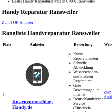
Bester Handy Reparaturservice in 67808 Ransweiler
Handy Reparatur Ransweiler
Zum TOP-Anbieter
Rangliste
Handyreparatur Ransweiler
Platz
Anbieter
Bewertung
Webs
Kurze
Reparaturzeiten
Schnelle
Abwicklung
Wasserschaden-
und Platinen
Reparaturen
Gute
Bewertungen im
Zum
1
Internet
Anbi
Deutschlandweiter
Kostenvoranschlag-
Service
Handy.de
(Einschick-