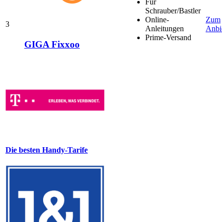
Für
Schrauber/Bastler
Online-
Zum
3
Anleitungen
Anbi
Prime-Versand
GIGA Fixxoo
Die besten Handy-Tarife