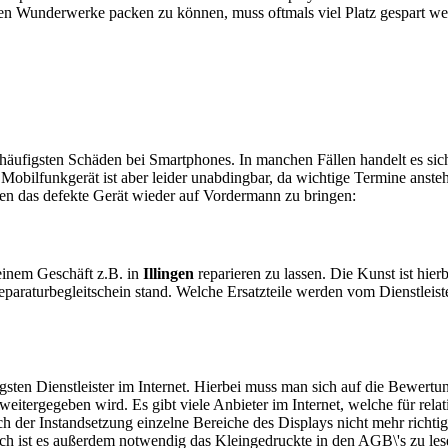
en Wunderwerke packen zu können, muss oftmals viel Platz gespart w
e häufigsten Schäden bei Smartphones. In manchen Fällen handelt es s
obilfunkgerät ist aber leider unabdingbar, da wichtige Termine anstehe
ten das defekte Gerät wieder auf Vordermann zu bringen:
n einem Geschäft z.B. in
Illingen
reparieren zu lassen. Die Kunst ist hier
araturbegleitschein stand. Welche Ersatzteile werden vom Dienstleist
sten Dienstleister im Internet. Hierbei muss man sich auf die Bewertu
itergegeben wird. Es gibt viele Anbieter im Internet, welche für relat
 der Instandsetzung einzelne Bereiche des Displays nicht mehr richtig
ch ist es außerdem notwendig das Kleingedruckte in den AGB\'s zu les