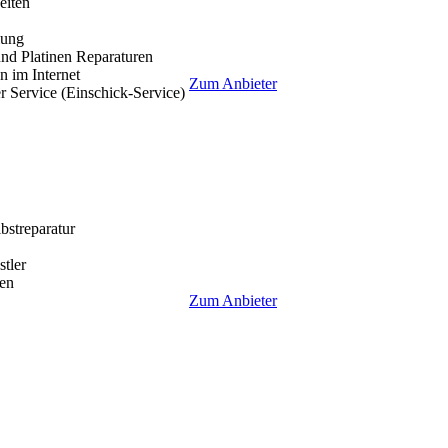
eiten
lung
nd Platinen Reparaturen
 im Internet
Zum Anbieter
r Service (Einschick-Service)
lbstreparatur
tler
en
Zum Anbieter