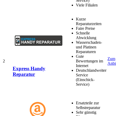
Service)
Viele Filialen
Kurze
Reparaturzeiten
Faire Preise
Schnelle
Abwicklung
Wasserschaden-
und Platinen
Reparaturen
Gute
Zum
2
Bewertungen im
Anbi
Internet
Express Handy
Deutschlandweiter
Reparatur
Service
(Einschick-
Service)
Ersatzteile zur
Selbstreparatur
Sehr günstig