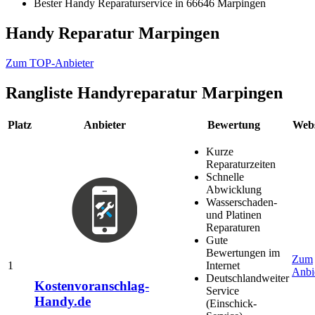
Bester Handy Reparaturservice in 66646 Marpingen
Handy Reparatur Marpingen
Zum TOP-Anbieter
Rangliste
Handyreparatur Marpingen
Platz
Anbieter
Bewertung
Webs
Kurze
Reparaturzeiten
Schnelle
Abwicklung
Wasserschaden-
und Platinen
Reparaturen
Gute
Bewertungen im
Zum
1
Internet
Anbi
Deutschlandweiter
Kostenvoranschlag-
Service
Handy.de
(Einschick-