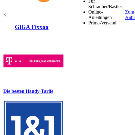
Für
Schrauber/Bastler
Online-
Zum
3
Anleitungen
Anbi
Prime-Versand
GIGA Fixxoo
Die besten Handy-Tarife