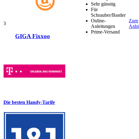
Sehr günstig
Für
Schrauber/Bastler
Online-
Zum
3
Anleitungen
Anbi
Prime-Versand
GIGA Fixxoo
Die besten Handy-Tarife