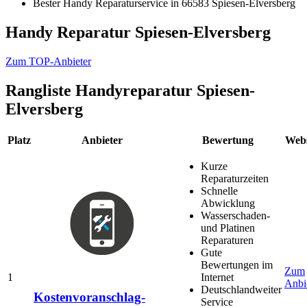
Bester Handy Reparaturservice in 66583 Spiesen-Elversberg
Handy Reparatur Spiesen-Elversberg
Zum TOP-Anbieter
Rangliste
Handyreparatur Spiesen-
Elversberg
Platz
Anbieter
Bewertung
Webs
Kurze
Reparaturzeiten
Schnelle
Abwicklung
Wasserschaden-
und Platinen
Reparaturen
Gute
Bewertungen im
Zum
1
Internet
Anbi
Deutschlandweiter
Kostenvoranschlag-
Service