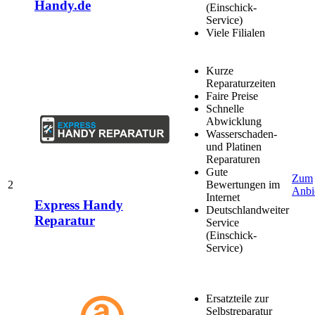
Handy.de
(Einschick-
Service)
Viele Filialen
Kurze
Reparaturzeiten
Faire Preise
Schnelle
Abwicklung
Wasserschaden-
und Platinen
Reparaturen
Gute
Zum
2
Bewertungen im
Anbi
Internet
Express Handy
Deutschlandweiter
Reparatur
Service
(Einschick-
Service)
Ersatzteile zur
Selbstreparatur