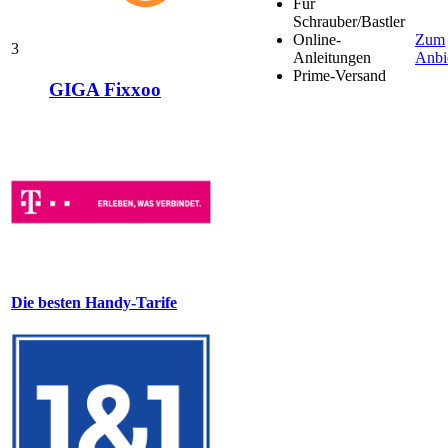
Für
Schrauber/Bastler
Online-
Zum
3
Anleitungen
Anbi
Prime-Versand
GIGA Fixxoo
Die besten Handy-Tarife