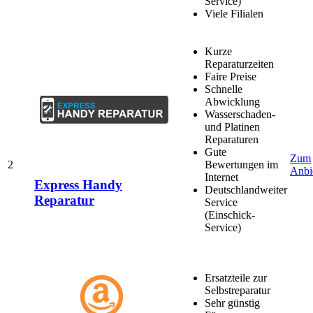
Service)
Viele Filialen
Kurze
Reparaturzeiten
Faire Preise
Schnelle
Abwicklung
Wasserschaden-
und Platinen
Reparaturen
Gute
Zum
2
Bewertungen im
Anbi
Internet
Express Handy
Deutschlandweiter
Reparatur
Service
(Einschick-
Service)
Ersatzteile zur
Selbstreparatur
Sehr günstig