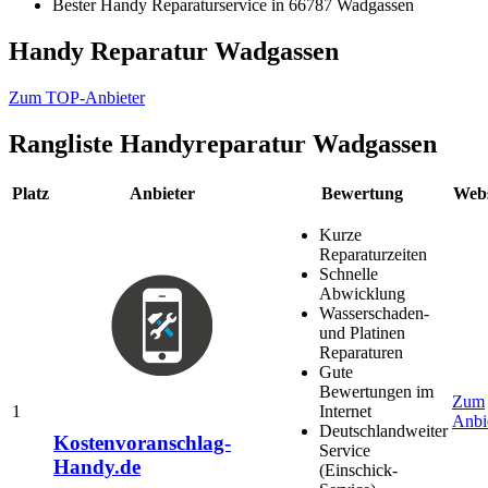
Bester Handy Reparaturservice in 66787 Wadgassen
Handy Reparatur Wadgassen
Zum TOP-Anbieter
Rangliste
Handyreparatur Wadgassen
Platz
Anbieter
Bewertung
Webs
Kurze
Reparaturzeiten
Schnelle
Abwicklung
Wasserschaden-
und Platinen
Reparaturen
Gute
Bewertungen im
Zum
1
Internet
Anbi
Deutschlandweiter
Kostenvoranschlag-
Service
Handy.de
(Einschick-