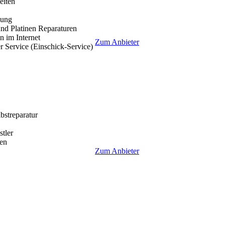
eiten
lung
nd Platinen Reparaturen
 im Internet
Zum Anbieter
r Service (Einschick-Service)
lbstreparatur
tler
en
Zum Anbieter