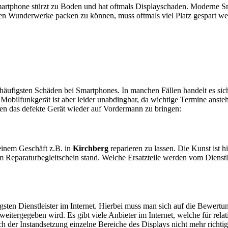
artphone stürzt zu Boden und hat oftmals Displayschaden. Moderne Sm
en Wunderwerke packen zu können, muss oftmals viel Platz gespart w
e häufigsten Schäden bei Smartphones. In manchen Fällen handelt es s
obilfunkgerät ist aber leider unabdingbar, da wichtige Termine anstehe
ten das defekte Gerät wieder auf Vordermann zu bringen:
n einem Geschäft z.B. in
Kirchberg
reparieren zu lassen. Die Kunst ist h
 Reparaturbegleitschein stand. Welche Ersatzteile werden vom Dienstl
sten Dienstleister im Internet. Hierbei muss man sich auf die Bewertu
itergegeben wird. Es gibt viele Anbieter im Internet, welche für relat
 der Instandsetzung einzelne Bereiche des Displays nicht mehr richtig