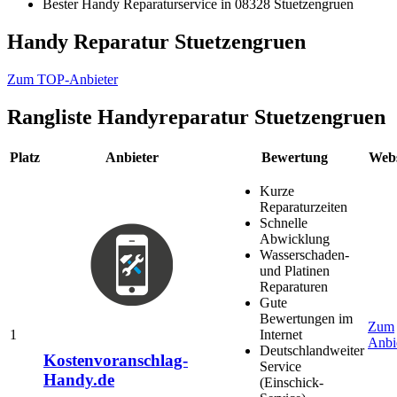
Bester Handy Reparaturservice in 08328 Stuetzengruen
Handy Reparatur Stuetzengruen
Zum TOP-Anbieter
Rangliste
Handyreparatur Stuetzengruen
Platz
Anbieter
Bewertung
Webs
Kurze
Reparaturzeiten
Schnelle
Abwicklung
Wasserschaden-
und Platinen
Reparaturen
Gute
Bewertungen im
Zum
1
Internet
Anbi
Deutschlandweiter
Kostenvoranschlag-
Service
Handy.de
(Einschick-