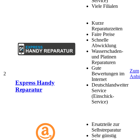
Service)
Viele Filialen
Kurze
Reparaturzeiten
Faire Preise
Schnelle
Abwicklung
Wasserschaden-
und Platinen
Reparaturen
Gute
Zum
2
Bewertungen im
Anbi
Internet
Express Handy
Deutschlandweiter
Reparatur
Service
(Einschick-
Service)
Ersatzteile zur
Selbstreparatur
Sehr günstig