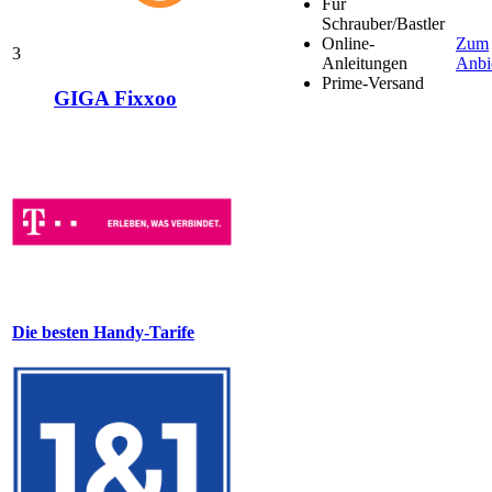
Für
Schrauber/Bastler
Online-
Zum
3
Anleitungen
Anbi
Prime-Versand
GIGA Fixxoo
Die besten Handy-Tarife