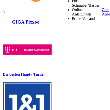
Für
Schrauber/Bastler
Online-
Zum
3
Anleitungen
Anbi
Prime-Versand
GIGA Fixxoo
Die besten Handy-Tarife