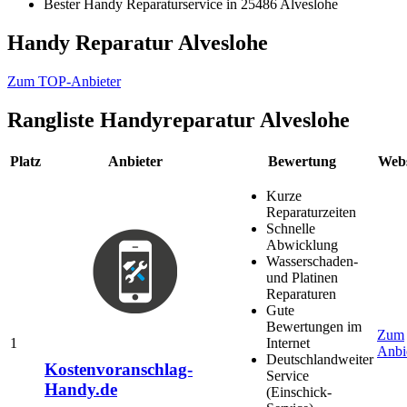
Bester Handy Reparaturservice in 25486 Alveslohe
Handy Reparatur Alveslohe
Zum TOP-Anbieter
Rangliste
Handyreparatur Alveslohe
Platz
Anbieter
Bewertung
Webs
Kurze
Reparaturzeiten
Schnelle
Abwicklung
Wasserschaden-
und Platinen
Reparaturen
Gute
Bewertungen im
Zum
1
Internet
Anbi
Deutschlandweiter
Kostenvoranschlag-
Service
Handy.de
(Einschick-