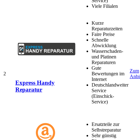
Service)
Viele Filialen
Kurze
Reparaturzeiten
Faire Preise
Schnelle
Abwicklung
Wasserschaden-
und Platinen
Reparaturen
Gute
Zum
2
Bewertungen im
Anbi
Internet
Express Handy
Deutschlandweiter
Reparatur
Service
(Einschick-
Service)
Ersatzteile zur
Selbstreparatur
Sehr günstig