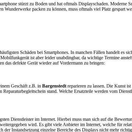
artphone stürzt zu Boden und hat oftmals Displayschaden. Moderne Sm
en Wunderwerke packen zu können, muss oftmals viel Platz gespart w
e häufigsten Schäden bei Smartphones. In manchen Fällen handelt es s
obilfunkgerät ist aber leider unabdingbar, da wichtige Termine anstehe
ten das defekte Gerät wieder auf Vordermann zu bringen:
n einem Geschäft z.B. in
Bargenstedt
reparieren zu lassen. Die Kunst ist
 Reparaturbegleitschein stand. Welche Ersatzteile werden vom Dienstl
sten Dienstleister im Internet. Hierbei muss man sich auf die Bewertu
itergegeben wird. Es gibt viele Anbieter im Internet, welche für relat
 der Instandsetzung einzelne Bereiche des Displays nicht mehr richtig