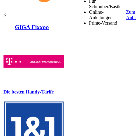
Für
Schrauber/Bastler
Online-
Zum
3
Anleitungen
Anbi
Prime-Versand
GIGA Fixxoo
Die besten Handy-Tarife