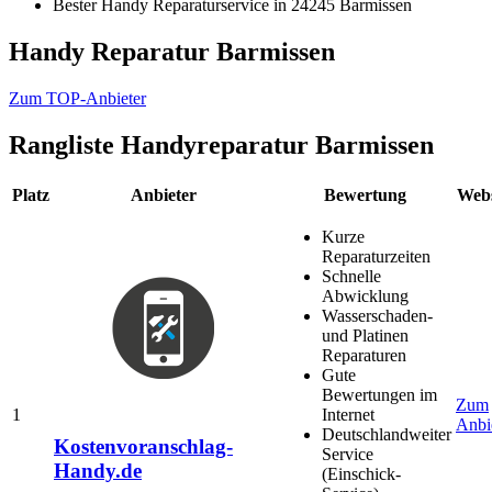
Bester Handy Reparaturservice in 24245 Barmissen
Handy Reparatur Barmissen
Zum TOP-Anbieter
Rangliste
Handyreparatur Barmissen
Platz
Anbieter
Bewertung
Webs
Kurze
Reparaturzeiten
Schnelle
Abwicklung
Wasserschaden-
und Platinen
Reparaturen
Gute
Bewertungen im
Zum
1
Internet
Anbi
Deutschlandweiter
Kostenvoranschlag-
Service
Handy.de
(Einschick-