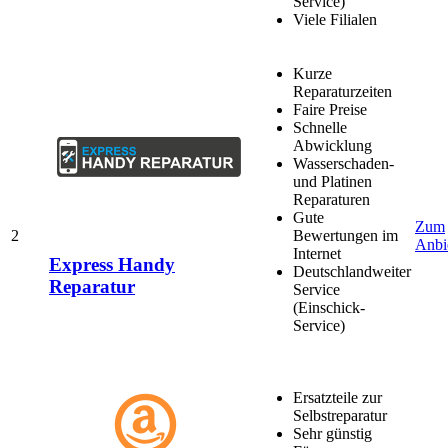
Service)
Viele Filialen
Kurze
Reparaturzeiten
Faire Preise
Schnelle
Abwicklung
Wasserschaden-
und Platinen
Reparaturen
Gute
Zum
2
Bewertungen im
Anbi
Internet
Express Handy
Deutschlandweiter
Reparatur
Service
(Einschick-
Service)
Ersatzteile zur
Selbstreparatur
Sehr günstig