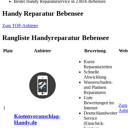
Bester Handy Reparaturservice in 23816 Bebensee
Handy Reparatur Bebensee
Zum TOP-Anbieter
Rangliste
Handyreparatur Bebensee
Platz
Anbieter
Bewertung
Webs
Kurze
Reparaturzeiten
Schnelle
Abwicklung
Wasserschaden-
und Platinen
Reparaturen
Gute
Bewertungen im
Zum
1
Internet
Anbi
Deutschlandweiter
Kostenvoranschlag-
Service
Handy.de
(Einschick-