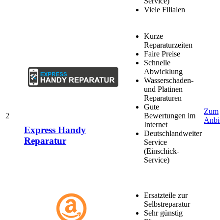
Service)
Viele Filialen
Kurze
Reparaturzeiten
Faire Preise
Schnelle
Abwicklung
Wasserschaden-
und Platinen
Reparaturen
Gute
Zum
2
Bewertungen im
Anbi
Internet
Express Handy
Deutschlandweiter
Reparatur
Service
(Einschick-
Service)
Ersatzteile zur
Selbstreparatur
Sehr günstig