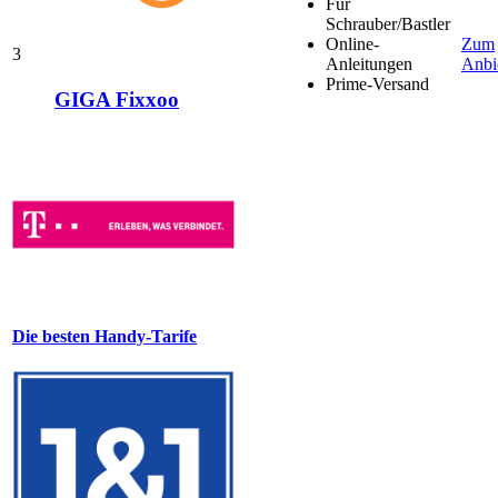
Für
Schrauber/Bastler
Online-
Zum
3
Anleitungen
Anbi
Prime-Versand
GIGA Fixxoo
Die besten Handy-Tarife