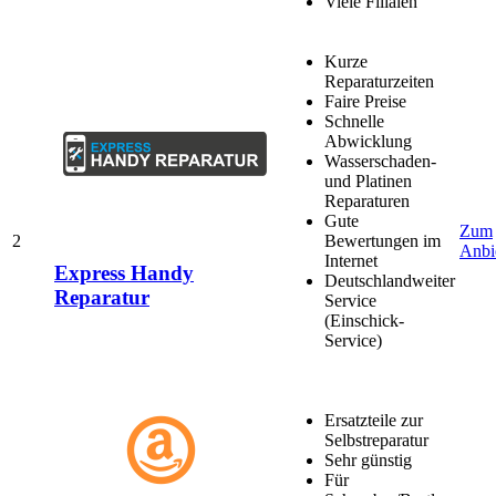
Viele Filialen
Kurze
Reparaturzeiten
Faire Preise
Schnelle
Abwicklung
Wasserschaden-
und Platinen
Reparaturen
Gute
Zum
2
Bewertungen im
Anbi
Internet
Express Handy
Deutschlandweiter
Reparatur
Service
(Einschick-
Service)
Ersatzteile zur
Selbstreparatur
Sehr günstig
Für