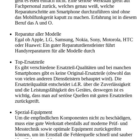
geht es eben einfach nicht. Eine seriöse Werkstatt greift auf
Fachpersonal zurück, welches genau weiß, welche
Reparaturschritte am Smartphone durchzuführen sind ohne
das Mobilfunkgerät kaputt zu machen. Erfahrung ist in diesem
Beruf das A und O.
Reparatur aller Modelle
Egal ob Apple, LG, Samsung, Nokia, Sony, Motorola, HTC
oder Huawei: Ein guter Reparaturdienstleister führt
Handyreparaturen für alle Modelle durch
Top-Ersatzteile
Es gibt verschiedene Ersatzteil-Qualitäten und bei manchen
Smartphones gibt es keine Original-Ersatzteile (obwohl das
von vielen anderen Dienstleistern behauptet wird). Die
Ersatzteilqualität entscheidet i.d.R. über die Zuverlässigkeit
und die Leistungsfähigkeit des Gerätes, deswegen ist es
wichtig, dass man auf seriöse Quellen mit guten Ersatzteilen
zurückgreift.
Spezial-Equipment
Um die empfindlichen Komponenten nicht zu beschädigen,
muss eine gute Werkstatt ebenfalls auf moderne Prüf- und
Messtechnik sowie optimale Equipment zurückgreifen
können, um im Ernstfall die Fehlerquelle schnell und sauber