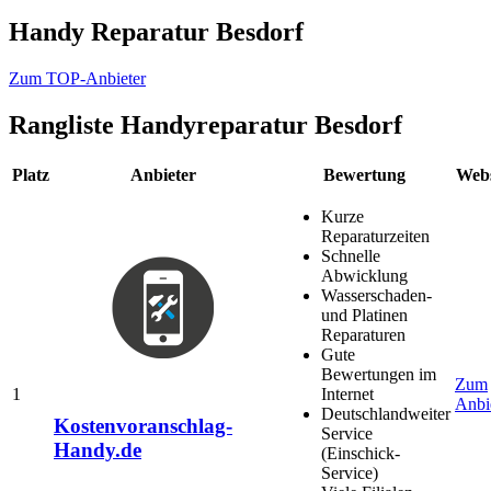
Handy Reparatur Besdorf
Zum TOP-Anbieter
Rangliste
Handyreparatur Besdorf
Platz
Anbieter
Bewertung
Webs
Kurze
Reparaturzeiten
Schnelle
Abwicklung
Wasserschaden-
und Platinen
Reparaturen
Gute
Bewertungen im
Zum
1
Internet
Anbi
Deutschlandweiter
Kostenvoranschlag-
Service
Handy.de
(Einschick-
Service)