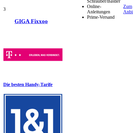
Schrauber/Bastler
Online-
Zum
3
Anleitungen
Anbi
Prime-Versand
GIGA Fixxoo
Die besten Handy-Tarife