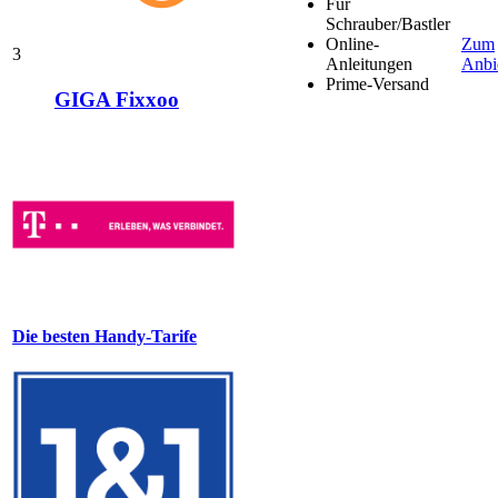
Für
Schrauber/Bastler
Online-
Zum
3
Anleitungen
Anbi
Prime-Versand
GIGA Fixxoo
Die besten Handy-Tarife