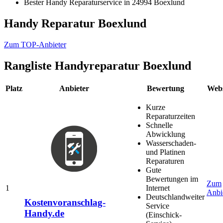
Bester Handy Reparaturservice in 24994 Boexlund
Handy Reparatur Boexlund
Zum TOP-Anbieter
Rangliste
Handyreparatur Boexlund
Platz
Anbieter
Bewertung
Webs
Kurze
Reparaturzeiten
Schnelle
Abwicklung
Wasserschaden-
und Platinen
Reparaturen
Gute
Bewertungen im
Zum
1
Internet
Anbi
Deutschlandweiter
Kostenvoranschlag-
Service
Handy.de
(Einschick-