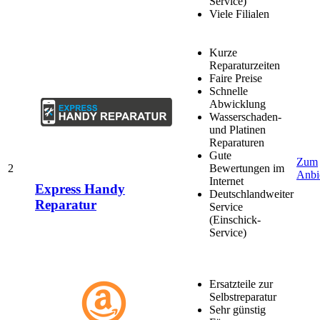
Service)
Viele Filialen
Kurze
Reparaturzeiten
Faire Preise
Schnelle
Abwicklung
Wasserschaden-
und Platinen
Reparaturen
Gute
Zum
2
Bewertungen im
Anbi
Internet
Express Handy
Deutschlandweiter
Reparatur
Service
(Einschick-
Service)
Ersatzteile zur
Selbstreparatur
Sehr günstig