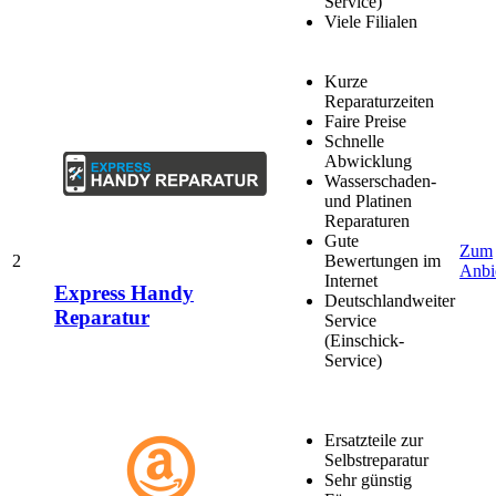
Service)
Viele Filialen
Kurze
Reparaturzeiten
Faire Preise
Schnelle
Abwicklung
Wasserschaden-
und Platinen
Reparaturen
Gute
Zum
2
Bewertungen im
Anbi
Internet
Express Handy
Deutschlandweiter
Reparatur
Service
(Einschick-
Service)
Ersatzteile zur
Selbstreparatur
Sehr günstig