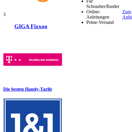
Für
Schrauber/Bastler
Online-
Zum
3
Anleitungen
Anbi
Prime-Versand
GIGA Fixxoo
Die besten Handy-Tarife