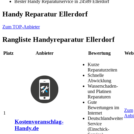
Bester Handy Reparaturservice in 24589 Ellerdorf
Handy Reparatur Ellerdorf
Zum TOP-Anbieter
Rangliste
Handyreparatur Ellerdorf
Platz
Anbieter
Bewertung
Webs
Kurze
Reparaturzeiten
Schnelle
Abwicklung
Wasserschaden-
und Platinen
Reparaturen
Gute
Bewertungen im
Zum
1
Internet
Anbi
Deutschlandweiter
Kostenvoranschlag-
Service
Handy.de
(Einschick-