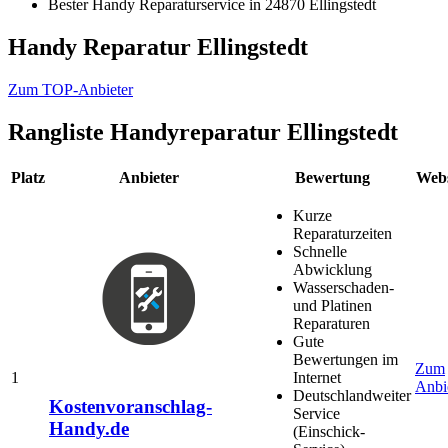
Bester Handy Reparaturservice in 24870 Ellingstedt
Handy Reparatur Ellingstedt
Zum TOP-Anbieter
Rangliste
Handyreparatur Ellingstedt
Platz
Anbieter
Bewertung
Webs
Kurze
Reparaturzeiten
Schnelle
Abwicklung
Wasserschaden-
und Platinen
Reparaturen
Gute
Bewertungen im
Zum
1
Internet
Anbi
Deutschlandweiter
Kostenvoranschlag-
Service
Handy.de
(Einschick-