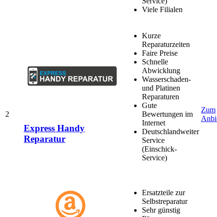
Service)
Viele Filialen
Kurze
Reparaturzeiten
Faire Preise
Schnelle
Abwicklung
Wasserschaden-
und Platinen
Reparaturen
Gute
Zum
2
Bewertungen im
Anbi
Internet
Express Handy
Deutschlandweiter
Reparatur
Service
(Einschick-
Service)
Ersatzteile zur
Selbstreparatur
Sehr günstig