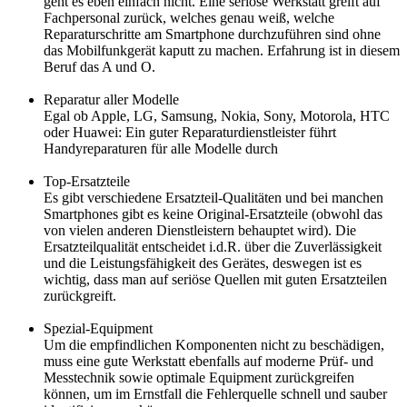
geht es eben einfach nicht. Eine seriöse Werkstatt greift auf
Fachpersonal zurück, welches genau weiß, welche
Reparaturschritte am Smartphone durchzuführen sind ohne
das Mobilfunkgerät kaputt zu machen. Erfahrung ist in diesem
Beruf das A und O.
Reparatur aller Modelle
Egal ob Apple, LG, Samsung, Nokia, Sony, Motorola, HTC
oder Huawei: Ein guter Reparaturdienstleister führt
Handyreparaturen für alle Modelle durch
Top-Ersatzteile
Es gibt verschiedene Ersatzteil-Qualitäten und bei manchen
Smartphones gibt es keine Original-Ersatzteile (obwohl das
von vielen anderen Dienstleistern behauptet wird). Die
Ersatzteilqualität entscheidet i.d.R. über die Zuverlässigkeit
und die Leistungsfähigkeit des Gerätes, deswegen ist es
wichtig, dass man auf seriöse Quellen mit guten Ersatzteilen
zurückgreift.
Spezial-Equipment
Um die empfindlichen Komponenten nicht zu beschädigen,
muss eine gute Werkstatt ebenfalls auf moderne Prüf- und
Messtechnik sowie optimale Equipment zurückgreifen
können, um im Ernstfall die Fehlerquelle schnell und sauber