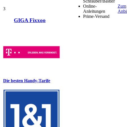
Schrauber/Bastler
Online-
Zum
3
Anleitungen
Anbi
Prime-Versand
GIGA Fixxoo
Die besten Handy-Tarife