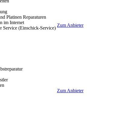
eiten
lung
nd Platinen Reparaturen
 im Internet
Zum Anbieter
r Service (Einschick-Service)
lbstreparatur
tler
en
Zum Anbieter