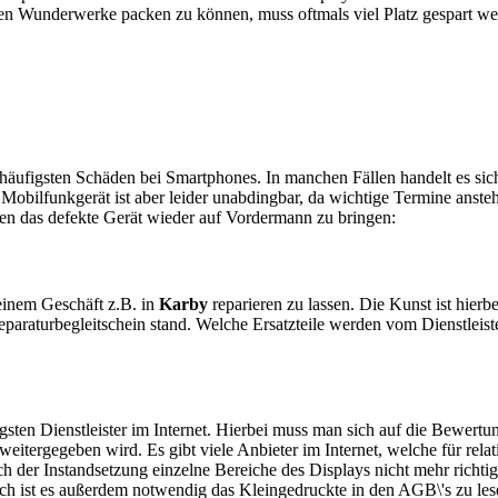
en Wunderwerke packen zu können, muss oftmals viel Platz gespart w
e häufigsten Schäden bei Smartphones. In manchen Fällen handelt es s
obilfunkgerät ist aber leider unabdingbar, da wichtige Termine anstehe
ten das defekte Gerät wieder auf Vordermann zu bringen:
n einem Geschäft z.B. in
Karby
reparieren zu lassen. Die Kunst ist hierbe
araturbegleitschein stand. Welche Ersatzteile werden vom Dienstleist
sten Dienstleister im Internet. Hierbei muss man sich auf die Bewertu
itergegeben wird. Es gibt viele Anbieter im Internet, welche für relat
 der Instandsetzung einzelne Bereiche des Displays nicht mehr richtig
ch ist es außerdem notwendig das Kleingedruckte in den AGB\'s zu les